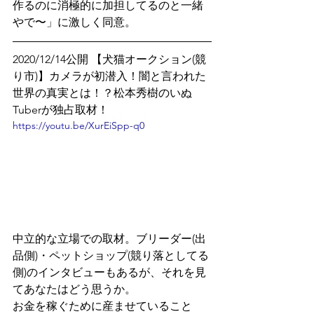
作るのに消極的に加担してるのと一緒
やで〜」に激しく同意。
2020/12/14公開 【犬猫オークション(競
り市)】カメラが初潜入！闇と言われた
世界の真実とは！？松本秀樹のいぬ
Tuberが独占取材！
https://youtu.be/XurEiSpp-q0
中立的な立場での取材。ブリーダー(出
品側)・ペットショップ(競り落としてる
側)のインタビューもあるが、それを見
てあなたはどう思うか。
お金を稼ぐために産ませていること