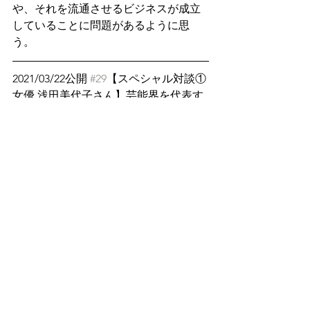
や、それを流通させるビジネスが成立
していることに問題があるように思
う。
2021/03/22公開 
#29
【スペシャル対談① 
女優 浅田美代子さん】芸能界を代表す
る動物愛護活動家 浅田美代子さんとの
スペシャル対談！！～動物愛護にかけ
る想い～（前編）
https://youtu.be/jNNrSPTRGjY
劣悪な繁殖場の様子も。日本からこう
いった場所をなくすには何をすれば良
いかを考えさせられる。